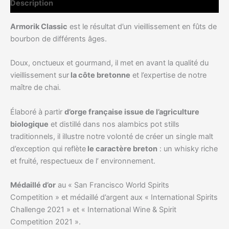
Description
46%
Armorik Classic
est le résultat d’un vieillissement en fûts de
bourbon de différents âges.
Doux, onctueux et gourmand, il met en avant la qualité du
vieillissement sur
la côte bretonne
et l’expertise de notre
maître de chai.
Élaboré à partir
d’orge française issue de l’agriculture
biologique
et distillé dans nos alambics pot stills
traditionnels, il illustre notre volonté de créer un single malt
d’exception qui reflète
le caractère breton
: un whisky riche
et fruité, respectueux de l’ environnement.
Médaillé d’or
au « San Francisco World Spirits
Competition » et médaillé d’argent aux « International Spirits
Challenge 2021 » et « International Wine & Spirit
Competition 2021 ».