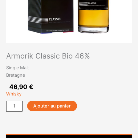
Armorik Classic Bio 46%
Single Malt
Bretagne
46,90
€
Whisky
quantité
Ajouter au panier
de
Armorik
Classic
Bio