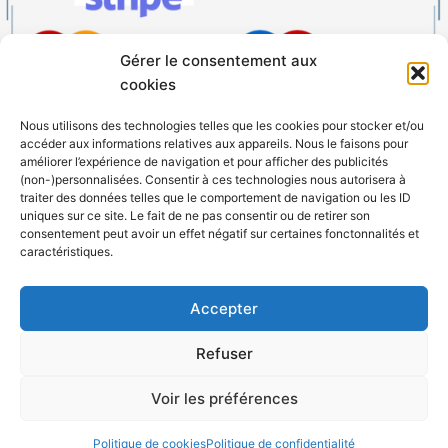
Gérer le consentement aux
cookies
Nous utilisons des technologies telles que les cookies pour stocker et/ou
accéder aux informations relatives aux appareils. Nous le faisons pour
Facebook
Instagram
améliorer l’expérience de navigation et pour afficher des publicités
(non-)personnalisées. Consentir à ces technologies nous autorisera à
traiter des données telles que le comportement de navigation ou les ID
uniques sur ce site. Le fait de ne pas consentir ou de retirer son
Copyright ©2026 Vino Vélo|Powered by
Thème WordPress Astra
consentement peut avoir un effet négatif sur certaines fonctonnalités et
caractéristiques.
L'abus d'alcool est dangereux pour la santé, il est
Accepter
recommandé de le consommer de manière réduite. La
consommation d'alcool est fortement déconseillée
Refuser
pendant la grossesse et la vente aux mineurs de moins
de 18 ans est interdite. En accédant à nos services,
Voir les préférences
vous attestez avoir au moins 18 ans.
Politique de cookies
Politique de confidentialité