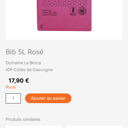
Bib 5L Rosé
Domaine Le Broca
IGP Côtes de Gascogne
17,90
€
Rosé
quantité
Ajouter au panier
de
Bib
5L
Produits similaires
Rosé