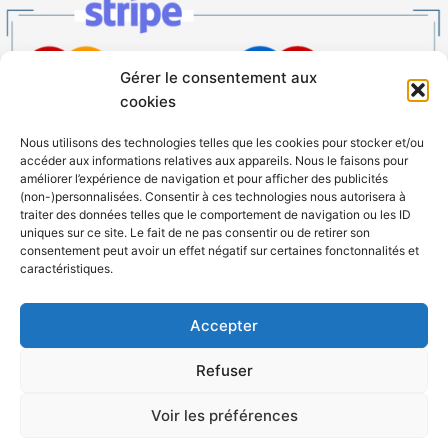
Gérer le consentement aux
cookies
Nous utilisons des technologies telles que les cookies pour stocker et/ou
accéder aux informations relatives aux appareils. Nous le faisons pour
Facebook
Instagram
améliorer l’expérience de navigation et pour afficher des publicités
(non-)personnalisées. Consentir à ces technologies nous autorisera à
traiter des données telles que le comportement de navigation ou les ID
uniques sur ce site. Le fait de ne pas consentir ou de retirer son
Copyright ©2026 Vino Vélo|Powered by
Thème WordPress Astra
consentement peut avoir un effet négatif sur certaines fonctonnalités et
caractéristiques.
L'abus d'alcool est dangereux pour la santé, il est
recommandé de le consommer de manière réduite. La
Accepter
consommation d'alcool est fortement déconseillée
Refuser
pendant la grossesse et la vente aux mineurs de moins
de 18 ans est interdite. En accédant à nos services,
Voir les préférences
vous attestez avoir au moins 18 ans.