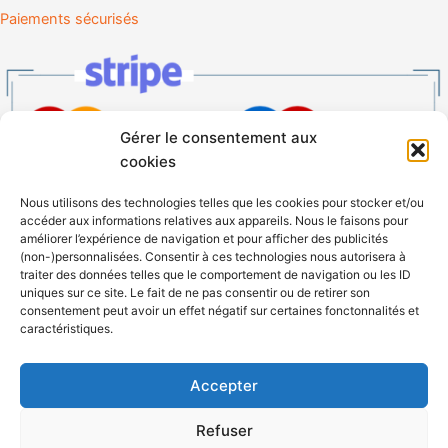
Paiements sécurisés
Gérer le consentement aux
cookies
Nous utilisons des technologies telles que les cookies pour stocker et/ou
accéder aux informations relatives aux appareils. Nous le faisons pour
Facebook
Instagram
améliorer l’expérience de navigation et pour afficher des publicités
(non-)personnalisées. Consentir à ces technologies nous autorisera à
traiter des données telles que le comportement de navigation ou les ID
uniques sur ce site. Le fait de ne pas consentir ou de retirer son
Copyright ©2026 Vino Vélo|Powered by
Thème WordPress Astra
consentement peut avoir un effet négatif sur certaines fonctonnalités et
caractéristiques.
L'abus d'alcool est dangereux pour la santé, il est
recommandé de le consommer de manière réduite. La
Accepter
consommation d'alcool est fortement déconseillée
Refuser
pendant la grossesse et la vente aux mineurs de moins